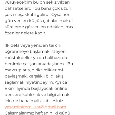
y
ü
r
ü
yeceğim bu on sekiz yıldan 
bahsetselerdi, bu bana çok uzun, 
çok meşakkatli gelirdi. Oysa her 
g
ü
n verilen k
ü
ç
ü
k çabalar, makul 
s
ü
relerde gösterilen odaklanılmış 
özenler nelere kadir. 
İlk defa veya yeniden tai chi 
öğrenmeye başlamak isteyen 
m
ü
stakbeller ya da halihazırda 
benimle çalışan arkadaşlarım... Bu 
mektuplarla, biriktirdiklerimi 
paylaşmak, karşılıklı bilgi akışı 
sağlamak niyetindeyim. Ayrıca 
Ekim ayında başlayacak online 
derslere katılmak ve bilgi almak 
için de bana mail atabilirsiniz: 
yaseminiremusar@gmail.com
 . 
Çalışmalarımız haftanın iki g
ü
n
ü