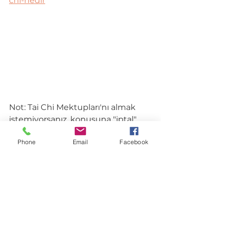
chi-nedir
Not: Tai Chi Mektupları'nı almak 
istemiyorsanız, konusuna "iptal" 
yazacağınız bir mail'i bana 
Phone
Email
Facebook
yollamanızı rica ederim.
--
İrem Uşar
0541 314 56 29
web          
: 
https://www.iremusar.com