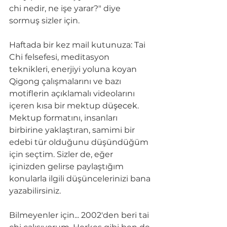
chi nedir, ne işe yarar?" diye 
sormuş sizler için.  
Haftada bir kez mail kutunuza: Tai 
Chi felsefesi, meditasyon 
teknikleri, enerjiyi yoluna koyan 
Qigong çalışmalarını ve bazı 
motiflerin açıklamalı videolarını 
içeren kısa bir mektup d
üşecek
. 
Mektup formatını, insanları 
birbirine yaklaştıran, samimi bir 
edebi t
ü
r olduğunu d
ü
ş
ü
nd
ü
ğ
ü
m 
için seçtim. Sizler de, eğer 
içinizden gelirse paylaştığım 
konularla ilgili d
ü
ş
ü
ncelerinizi bana 
yazabilirsiniz.
Bilmeyenler için... 2002'den beri tai 