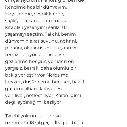
chi çalışıyorum. Herkes gibi ben de 
kendime has bir d
ü
nyayım. 
Hayallerime, sevdiklerime, 
sağlığıma, sanatıma (çocuk 
kitapları yazarıyım) sarılarak 
yaşamayı seçtim. Tai chi, benim 
d
ü
nyamın akar suyunu, nehrini, 
pınarını, okyanusunu akışkan ve 
temiz tutuyor. Zihnime ve 
gözlerime her g
ü
n yeniden ön 
yargısız, berrak, daha olumlu bir 
bakış yerleştiriyor. Nefesime 
kuvvet, d
ü
ş
ü
nceme bereket, hayal 
g
ü
c
ü
me ilham katıyor. Beni 
yeniliyor, netleştiriyor. Karanlığımı 
değil aydınlığımı besliyor.
Tai chi yolunu tuttum ve 
ü
zerinden 18 yıl geçti. İlk g
ü
n bana 