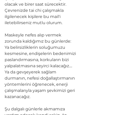
olacak ve birer saat s
ü
recektir.  
Çevrenizde tai chi çalışmakla 
ilgilenecek kişilere bu mail'i 
iletebilirseniz mutlu olurum. 
Maskeyle nefes alıp vermek 
zorunda kaldığımız bu g
ü
nlerde: 
Ya belirsizliklerin soluğumuzu 
kesmesine, endişelerin bedenimizi 
paslandırmasına, korkuların bizi 
yalpalatmasına seyirci kalacağız....  
Ya da gevşeyerek sağlam 
durmanın, nefesi doğallaştırmanın 
yöntemlerini öğrenecek, enerji 
çalışmalarıyla yaşam şevkimizi geri 
kazanacağız.  
Şu dalgalı g
ü
nlerle akmamıza 