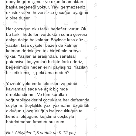
epeydir germişimdir ve okun fırlamaktan
başka seçeneği yoktur. Yayı germezseniz,
ok isteksiz ve hevessizce çocuğun ayağının
dibine düşer.
Her çocuğun oku farklı hedefleri vurur. Ok,
bu farklı hedefleri vurduktan sonra çevresi
dalga dalga halkalanır. Böylece kısa düz
yazılar, kısa öyküler bazen de katman
katman derinleşen tek bir cümle ortaya
çıkar. Yazılanlar arasından, sanatsal
potansiyel taşıyanları birlikte fark ederiz,
beğenimizin nedenlerini paylaşırız. Yazılan
bizi etkilemiştir, peki ama neden?
Yazı atölyelerimde teknikleri ve edebi
kavramları sade ve açık biçimde
örneklendiririm. Ve tüm kuralları
yoğurabileceklerini çocuklara her defasında
söylerim. Böylelikle yazı yazmanın özgürlük
olduğunu, özgürlüğün ise çocukluğun ta
kendisi olduğunu kendime coşkuyla
hatırlatmanın fırsatını bulurum.
Not: Atölyeler 1,5 saattir ve 9-12 yaş