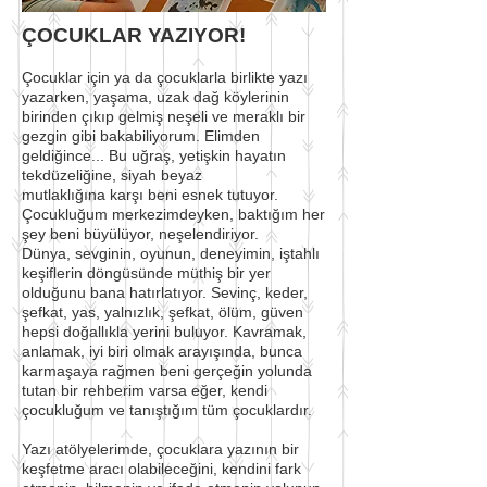
ÇOCUKLAR YAZIYOR!
Çocuklar için ya da çocuklarla birlikte yazı
yazarken, yaşama, uzak dağ köylerinin
birinden çıkıp gelmiş neşeli ve meraklı bir
gezgin gibi bakabiliyorum. Elimden
geldiğince... Bu uğraş, yetişkin hayatın
tekdüzeliğine, siyah beyaz
mutlaklığına karşı beni esnek tutuyor.
Çocukluğum merkezimdeyken, baktığım her
şey beni büyülüyor, neşelendiriyor.
Dünya, sevginin, oyunun, deneyimin, iştahlı
keşiflerin döngüsünde müthiş bir yer
olduğunu bana hatırlatıyor. Sevinç, keder,
şefkat, yas, yalnızlık, şefkat, ölüm, güven
hepsi doğallıkla yerini buluyor. Kavramak,
anlamak, iyi biri olmak arayışında, bunca
karmaşaya rağmen beni gerçeğin yolunda
tutan bir rehberim varsa eğer, kendi
çocukluğum ve tanıştığım tüm çocuklardır.
Yazı atölyelerimde, çocuklara yazının bir
keşfetme aracı olabileceğini, kendini fark