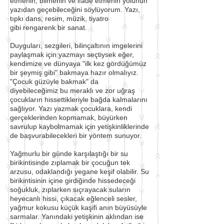
etmenin, bilmenin ve ifade etmenin yolunun
yazıdan geçebileceğini söylüyorum. Yazı,
tıpkı dans, resim, müzik, tiyatro
gibi rengarenk bir sanat.
Duyguları, sezgileri, bilinçaltının imgelerini
paylaşmak için yazmayı seçtiysek eğer,
kendimize ve dünyaya "ilk kez gördüğümüz
bir şeymiş gibi" bakmaya hazır olmalıyız.
"Çocuk güzüyle bakmak" da
diyebileceğimiz bu meraklı ve zor uğraş
çocukların hissettikleriyle bağda kalmalarını
sağlıyor. Yazı yazmak çocuklara, kendi
gerçeklerinden kopmamak, büyürken
savrulup kaybolmamak için yetişkinliklerinde
de başvurabilecekleri bir yöntem sunuyor.
Yağmurlu bir günde karşılaştığı bir su
birikintisinde zıplamak bir çocuğun tek
arzusu, odaklandığı yegane keşif olabilir. Su
birikintisinin içine girdiğinde hissedeceği
soğukluk, zıplarken sıçrayacak suların
heyecanlı hissi, çıkacak eğlenceli sesler,
yağmur kokusu küçük kaşifi anın büyüsüyle
sarmalar. Yanındaki yetişkinin aklından ise