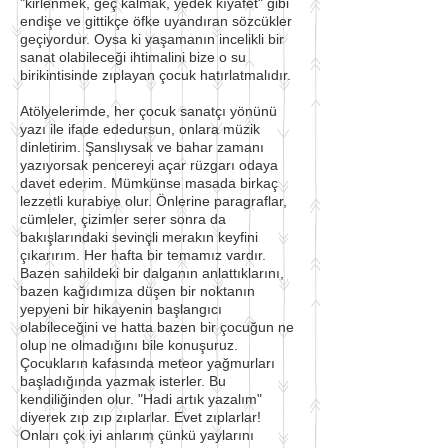
"kirlenmek, geç kalmak, yedek kıyafet" gibi
endişe ve gittikçe öfke uyandıran sözcükler
geçiyordur. Oysa ki yaşamanın incelikli bir
sanat olabileceği ihtimalini bize o su
birikintisinde zıplayan çocuk hatırlatmalıdır.
Atölyelerimde, her çocuk sanatçı yönünü
yazı ile ifade ededursun, onlara müzik
dinletirim. Şanslıysak ve bahar zamanı
yazıyorsak pencereyi açar rüzgarı odaya
davet ederim. Mümkünse masada birkaç
lezzetli kurabiye olur. Önlerine paragraflar,
cümleler, çizimler serer sonra da
bakışlarındaki sevinçli merakın keyfini
çıkarırım. Her hafta bir temamız vardır.
Bazen sahildeki bir dalganın anlattıklarını,
bazen kağıdımıza düşen bir noktanın
yepyeni bir hikayenin başlangıcı
olabileceğini ve hatta bazen bir çocuğun ne
olup ne olmadığını bile konuşuruz.
Çocukların kafasında meteor yağmurları
başladığında yazmak isterler. Bu
kendiliğinden olur. "Hadi artık yazalım"
diyerek zıp zıp zıplarlar. Evet zıplarlar!
Onları çok iyi anlarım çünkü yaylarını