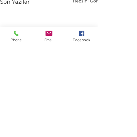
Hepsini Gör
Son Yazılar
Phone
Email
Facebook
Yorumlar
Tai Chi Mektupları 1
Bir yorum yazın...